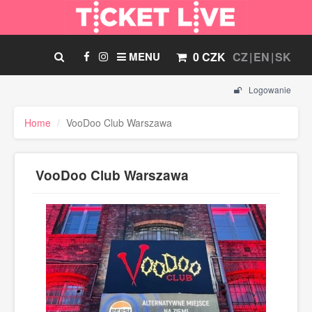
MENU
0 CZK
CZ
EN
SK
Logowanie
Home
VooDoo Club Warszawa
VooDoo Club Warszawa