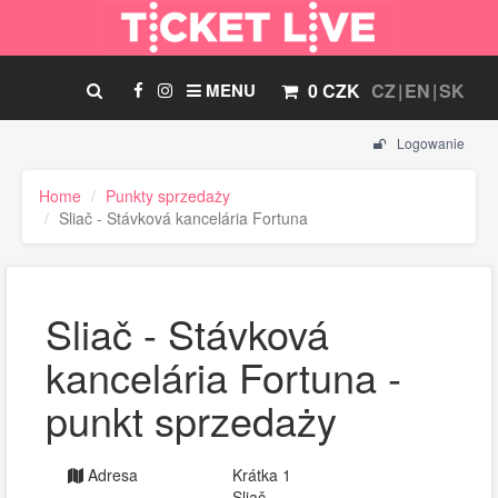
MENU
0 CZK
CZ
EN
SK
Logowanie
Home
Punkty sprzedaży
Sliač - Stávková kancelária Fortuna
Sliač - Stávková
kancelária Fortuna -
punkt sprzedaży
Adresa
Krátka 1
Sliač