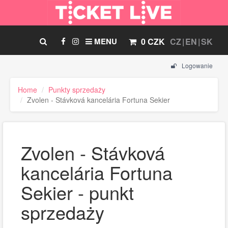
MENU
0 CZK
CZ
EN
SK
Logowanie
Home
Punkty sprzedaży
Zvolen - Stávková kancelária Fortuna Sekier
Zvolen - Stávková
kancelária Fortuna
Sekier - punkt
sprzedaży