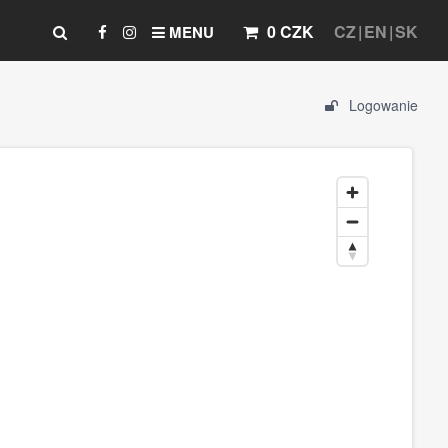
0 CZK
CZ
EN
SK
MENU
Logowanie