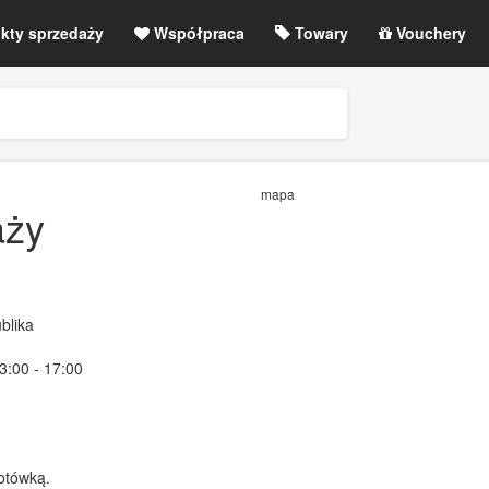
kty sprzedaży
Współpraca
Towary
Vouchery
g
Anulowane wydarzenia / zmiany
etLIVE / Rejestracja
mapa
aży
blika
13:00 - 17:00
gotówką.