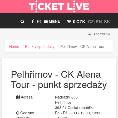
MENU
0 CZK
CZ
EN
SK
Logowanie
Home
Punkty sprzedaży
Pelhřimov - CK Alena Tour
Pelhřimov - CK Alena
Tour - punkt sprzedaży
Adresa
Nádražní 805
Pelhřimov
393 01 Česká republika
Godziny
Po - Pá: 8:00 - 12:00, 13:00