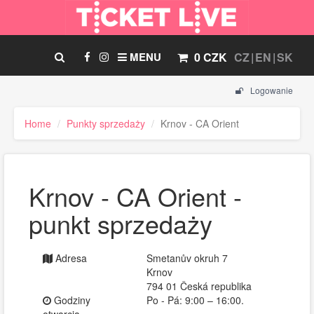
MENU
0 CZK
CZ
EN
SK
Logowanie
Home
Punkty sprzedaży
Krnov - CA Orient
Krnov - CA Orient -
punkt sprzedaży
Adresa
Smetanův okruh 7
Krnov
794 01 Česká republika
Godziny
Po - Pá: 9:00 – 16:00.