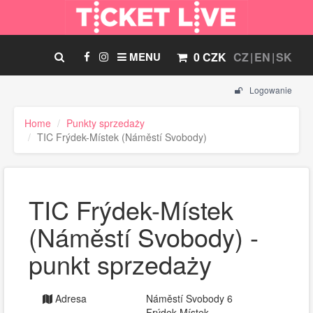
MENU
0 CZK
CZ
EN
SK
Logowanie
Home
Punkty sprzedaży
TIC Frýdek-Místek (Náměstí Svobody)
TIC Frýdek-Místek
(Náměstí Svobody) -
punkt sprzedaży
Adresa
Náměstí Svobody 6
Frýdek-Místek