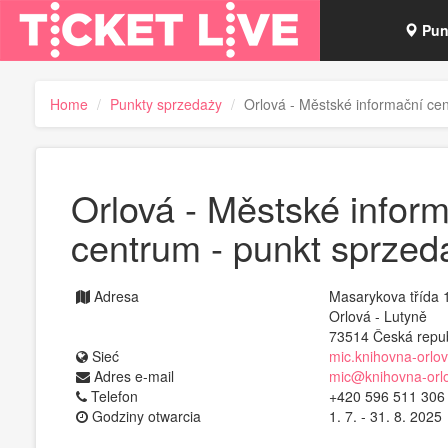
Pun
Blo
Home
Punkty sprzedaży
Orlová - Městské informační ce
Tick
Orlová - Městské infor
centrum - punkt sprzed
Adresa
Masarykova třída 
Orlová - Lutyně
73514 Česká repub
Sieć
mic.knihovna-orlov
Adres e-mail
mic@knihovna-orl
Telefon
+420 596 511 306
Godziny otwarcia
1. 7. - 31. 8. 2025