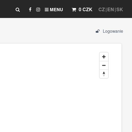
0 CZK
CZ
EN
SK
MENU
Logowanie