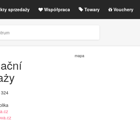
kty sprzedaży
Współpraca
Towary
Vouchery
g
Anulowane wydarzenia / zmiany
ntrum
etLIVE / Rejestracja
mapa
mační
aży
1324
lika
a.cz
ova.cz