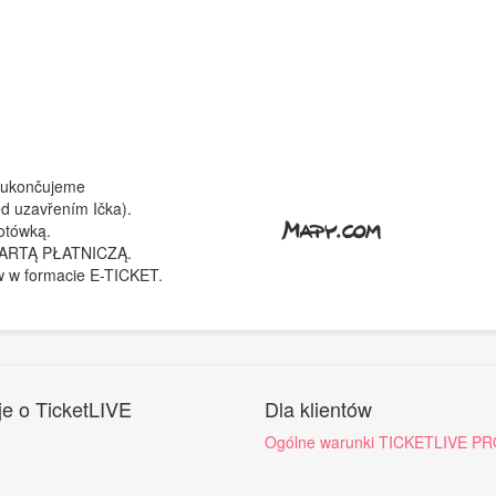
 ukončujeme
d uzavřením Ička).
gotówką.
 KARTĄ PŁATNICZĄ.
w w formacie E-TICKET.
je o TicketLIVE
Dla klientów
Ogólne warunki TICKETLIVE PR